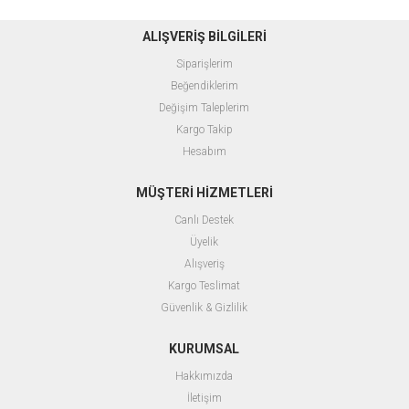
ALIŞVERİŞ BİLGİLERİ
Siparişlerim
Beğendiklerim
Değişim Taleplerim
Kargo Takip
Hesabım
MÜŞTERİ HİZMETLERİ
Canlı Destek
Üyelik
Alışveriş
Kargo Teslimat
Güvenlik & Gizlilik
KURUMSAL
Hakkımızda
İletişim