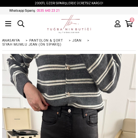
2000TL ÜZERİ SİPARİŞLERDE ÜCRETSİZ KARGO!
Whatsapp Sipariş:
0535 643 23 21
0
ANASAYFA
>
PANTOLON & ŞORT
>
JEAN
>
SIYAH MUMLU JEAN (ÖN SIPARIŞ)