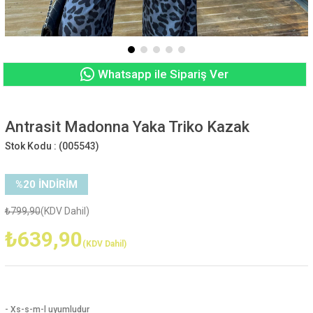
Whatsapp ile Sipariş Ver
Antrasit Madonna Yaka Triko Kazak
Stok Kodu :
(005543)
%
20
İNDIRIM
₺799,90
(KDV Dahil)
₺639,90
(KDV Dahil)
- Xs-s-m-l uyumludur