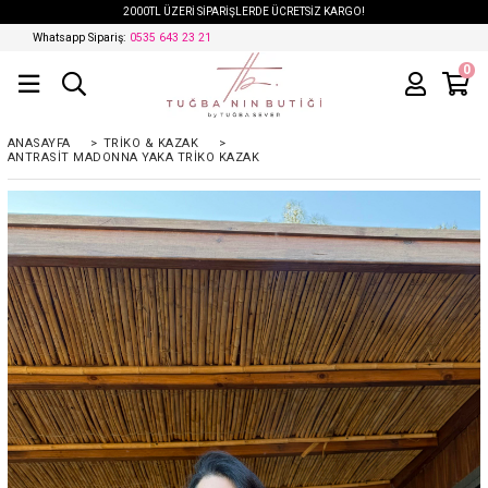
2000TL ÜZERİ SİPARİŞLERDE ÜCRETSİZ KARGO!
Whatsapp Sipariş:
0535 643 23 21
0
ANASAYFA
>
TRIKO & KAZAK
>
ANTRASIT MADONNA YAKA TRIKO KAZAK